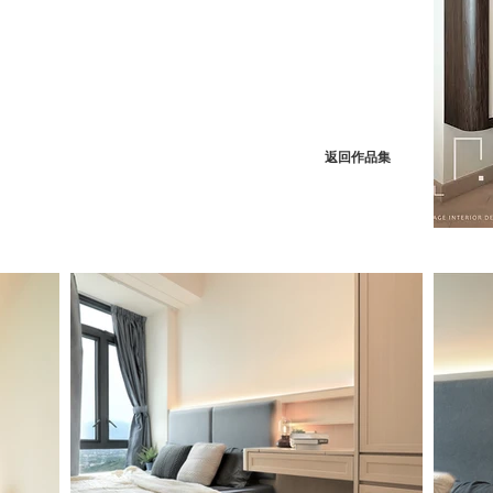
朗︱
Grand Yoho
543
積：
平方呎
風格：現代簡約
返回作品集