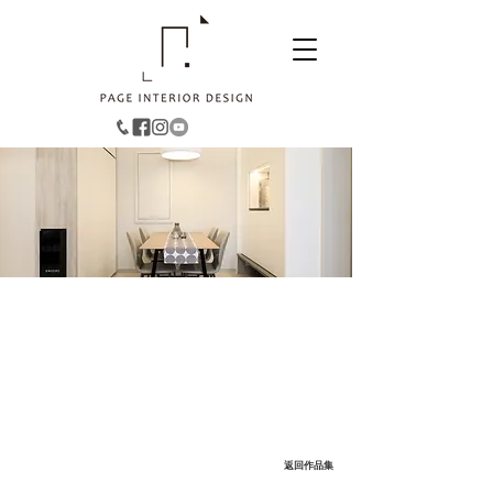
北角︱康澤花園
532
面積：
平方呎
風格：簡約舒適
返回作品集