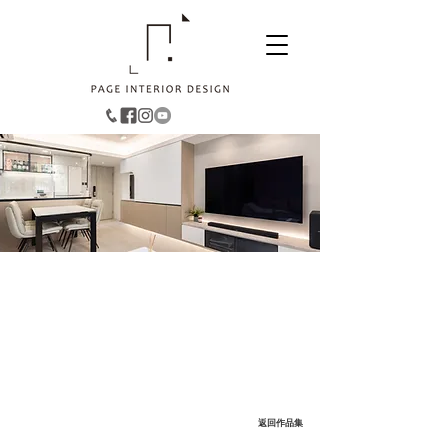
粉嶺︱祥華邨
490
面積：
平方呎
風格：簡約舒適
返回作品集