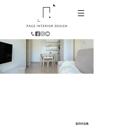
大角咀︱形品星寓
面積：473
平方呎
風格：簡約隨性
返回作品集