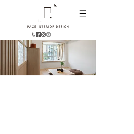
沙田︱第一城
面積：304
平方呎
風格：簡約日系