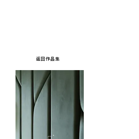
馬鞍山｜嘉華星濤灣
面積：515平方呎
風格：簡約輕奢
返回作品集