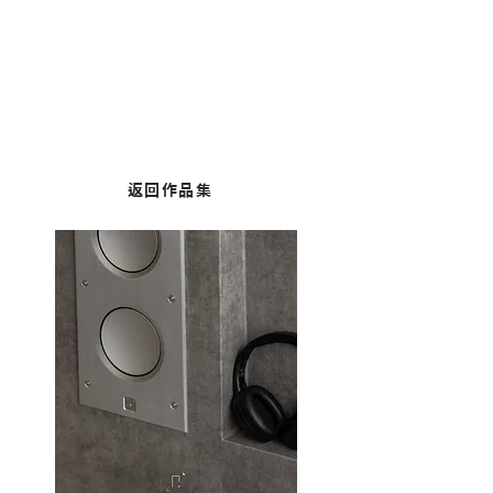
九龍塘︱碧麗閣
面積：648 平方呎
返回作品集