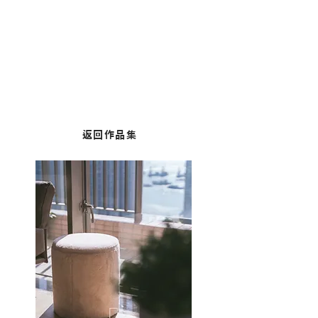
奧運︱君匯港
面積：478平方呎
風格：簡約舒適
返回作品集